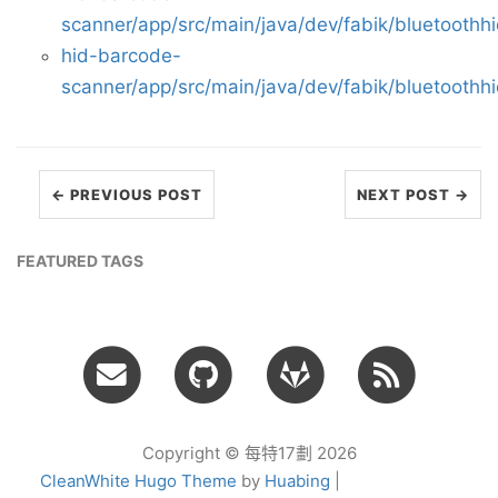
scanner/app/src/main/java/dev/fabik/bluetoothhid
hid-barcode-
scanner/app/src/main/java/dev/fabik/bluetoothh
← PREVIOUS POST
NEXT POST →
FEATURED TAGS
Copyright © 每特17劃 2026
CleanWhite Hugo Theme
by
Huabing
|