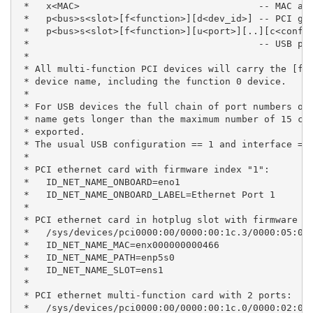
 *   x<MAC>                                -- MAC add
 *   p<bus>s<slot>[f<function>][d<dev_id>] -- PCI geo
 *   p<bus>s<slot>[f<function>][u<port>][..][c<config
 *                                         -- USB por
 *

 * All multi-function PCI devices will carry the [f<f
 * device name, including the function 0 device.

 *

 * For USB devices the full chain of port numbers of 
 * name gets longer than the maximum number of 15 cha
 * exported.

 * The usual USB configuration == 1 and interface == 
 *

 * PCI ethernet card with firmware index "1":

 *   ID_NET_NAME_ONBOARD=eno1

 *   ID_NET_NAME_ONBOARD_LABEL=Ethernet Port 1

 *

 * PCI ethernet card in hotplug slot with firmware in
 *   /sys/devices/pci0000:00/0000:00:1c.3/0000:05:00.
 *   ID_NET_NAME_MAC=enx000000000466

 *   ID_NET_NAME_PATH=enp5s0

 *   ID_NET_NAME_SLOT=ens1

 *

 * PCI ethernet multi-function card with 2 ports:

 *   /sys/devices/pci0000:00/0000:00:1c.0/0000:02:00.