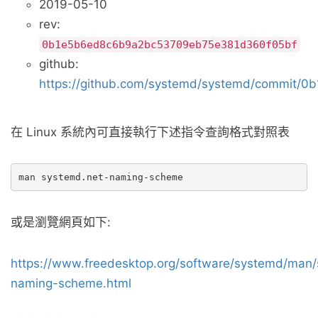
2019-05-10
rev:
0b1e5b6ed8c6b9a2bc53709eb75e381d360f05bf
github:
https://github.com/systemd/systemd/commit
在 Linux 系統內可直接執行下述指令查詢格式對照表
或是瀏覽網頁如下:
https://www.freedesktop.org/software/systemd/man/
naming-scheme.html