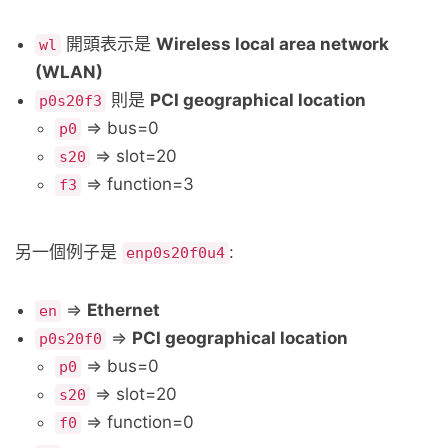
開頭表示是
Wireless local area network
wl
(WLAN)
則是
PCI geographical location
p0s20f3
=> bus=0
p0
=> slot=20
s20
=> function=3
f3
另一個例子是
:
enp0s20f0u4
=>
Ethernet
en
=>
PCI geographical location
p0s20f0
=> bus=0
p0
=> slot=20
s20
=> function=0
f0