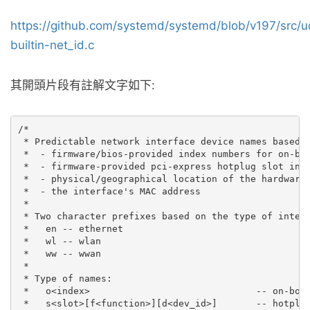
https://github.com/systemd/systemd/blob/v197/src/
builtin-net_id.c
其開頭片段有註解文字如下:
/*

 * Predictable network interface device names based o
 *  - firmware/bios-provided index numbers for on-boa
 *  - firmware-provided pci-express hotplug slot inde
 *  - physical/geographical location of the hardware

 *  - the interface's MAC address

 *

 * Two character prefixes based on the type of interf
 *   en -- ethernet

 *   wl -- wlan

 *   ww -- wwan

 *

 * Type of names:

 *   o<index>                              -- on-boar
 *   s<slot>[f<function>][d<dev_id>]       -- hotplug