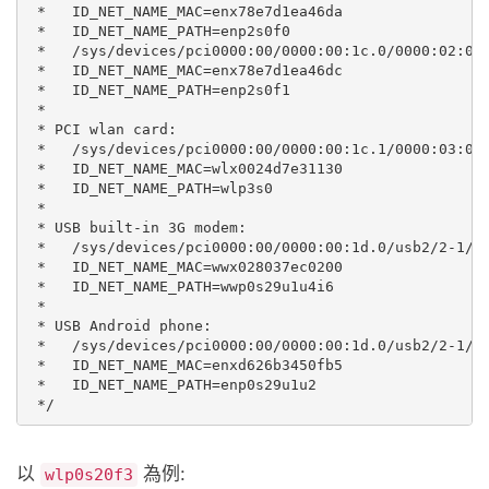
 *   ID_NET_NAME_MAC=enx78e7d1ea46da

 *   ID_NET_NAME_PATH=enp2s0f0

 *   /sys/devices/pci0000:00/0000:00:1c.0/0000:02:00.
 *   ID_NET_NAME_MAC=enx78e7d1ea46dc

 *   ID_NET_NAME_PATH=enp2s0f1

 *

 * PCI wlan card:

 *   /sys/devices/pci0000:00/0000:00:1c.1/0000:03:00.
 *   ID_NET_NAME_MAC=wlx0024d7e31130

 *   ID_NET_NAME_PATH=wlp3s0

 *

 * USB built-in 3G modem:

 *   /sys/devices/pci0000:00/0000:00:1d.0/usb2/2-1/2-
 *   ID_NET_NAME_MAC=wwx028037ec0200

 *   ID_NET_NAME_PATH=wwp0s29u1u4i6

 *

 * USB Android phone:

 *   /sys/devices/pci0000:00/0000:00:1d.0/usb2/2-1/2-
 *   ID_NET_NAME_MAC=enxd626b3450fb5

 *   ID_NET_NAME_PATH=enp0s29u1u2

以
為例:
wlp0s20f3