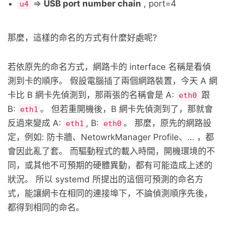
=>
USB port number chain
, port=4
u4
那麼，這樣的命名的方式有什麼好處呢?
若依原先的命名方式，網路卡的 interface 名稱是看偵
測到卡的順序。 假設電腦插了兩個網路裝置，今天 A 網
卡比 B 網卡先偵測到，那兩張的名稱會是 A:
跟
eth0
B:
。 但若重開機後，B 網卡先偵測到了，那就會
eth1
反過來變成 A:
, B:
。 那麼，原先的網路設
eth1
eth0
定，例如: 防卡牆、NetowrkManager Profile、… ，都
會因此亂了套。 而驅動程式的載入時間，開機環境的不
同，或其他不可預期的硬體異動，都有可能造成上述的
狀況。 所以 systemd 所提出的這個可預測的命名方
式，能讓網卡在相同的連接埠下，不論偵測順序先後，
都得到相同的命名。